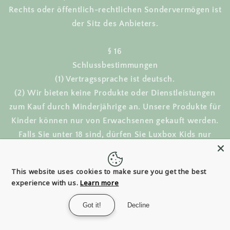
Rechts oder öffentlich-rechtlichen Sondervermögen ist
der Sitz des Anbieters.
§ 16
Schlussbestimmungen
(1) Vertragssprache ist deutsch.
(2) Wir bieten keine Produkte oder Dienstleistungen
zum Kauf durch Minderjährige an. Unsere Produkte für
Kinder können nur von Erwachsenen gekauft werden.
Falls Sie unter 18 sind, dürfen Sie Luxbox Kids nur
unter Mitwirkung eines Elternteils oder
Erziehungsberechtigten nutzen.
This website uses cookies to make sure you get the best
(3) Wenn Sie diese AGB verletzen und wir
experience with us.
Learn more
unternehmen hiergegen nichts, sind wir weiterhin
berechtigt, von unseren Rechten bei jeder anderen
Got it!
Decline
Gelegenheit, in der Sie diese Verkaufsbedingungen