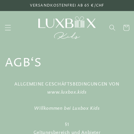
Direkt
VERSANDKOSTENFREI AB 65 €/CHF
zum
Inhalt
Warenko
AGB‘S
ALLGEMEINE GESCHÄFTSBEDINGUNGEN VON
www.luxbox.kids
Willkommen bei Luxbox Kids
§1
Geltungsbereich und Anbieter