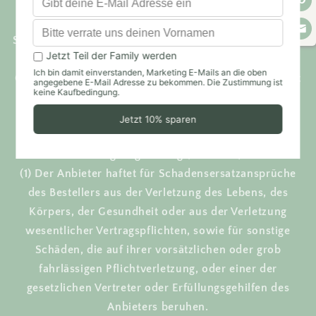
(4) Ist der Besteller kein Verbraucher so beträgt die
Verjährungsfrist ein Jahr. Dies gilt soweit keine
Schadens- und Aufwendungsersatzansprüche, die sich
auf Ersatz eines Schadens in Bezug auf Körper und
Gesundheit oder auf Vorsatz oder grobe Fahrlässigkeit
geltend gemacht werden.
§ 10
Haftungsbegrenzung (Produkte)
(1) Der Anbieter haftet für Schadensersatzansprüche
des Bestellers aus der Verletzung des Lebens, des
Körpers, der Gesundheit oder aus der Verletzung
wesentlicher Vertragspflichten, sowie für sonstige
Schäden, die auf ihrer vorsätzlichen oder grob
fahrlässigen Pflichtverletzung, oder einer der
gesetzlichen Vertreter oder Erfüllungsgehilfen des
Anbieters beruhen.