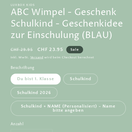
LUXBOX KIDS
ABC Wimpel - Geschenk
Schulkind - Geschenkidee
zur Einschulung (BLAU)
Normaler
Verkaufspreis
CHF 23.95
CHF 29.95
Sale
Preis
inkl. MwSt.
Versand
wird beim Checkout berechnet
Beschriftung
Du bist 1. Klasse
Schulkind
Schulkind 2026
Schulkind + NAME (Personalisiert) - Name
bitte angeben
Anzahl