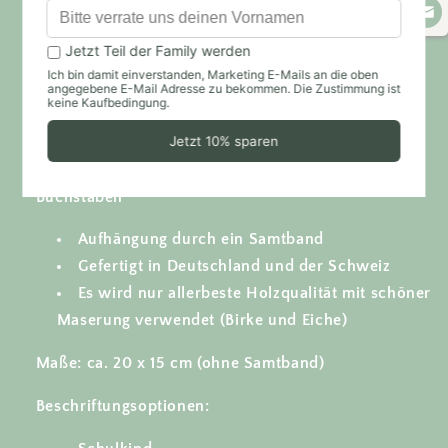
Geschenk zur Einschulung. Eine Geschenkidee zur
Einschulung, die nachhaltig in Erinnerung bleibt,
während der Einschulungsfeier als Deko und
anschließend eine super Kinderzimmer
Wandgestaltung darstellt.
Besondere Haptik durch einzelne, hervorstehende
Buchstaben
Aufhängung durch ein Samtband
Gefertigt in Deutschland und der Schweiz
Es wird nur allerbeste Holzqualität mit schöner
Maserung verwendet (Birke und Eiche)
Maße: ca. 20 x 15 cm (ohne Samtband)
Beschriftungsoptionen: