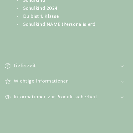
Schulkind
Schulkind 2024
Du bist 1. Klasse
Schulkind NAME (Personalisiert)
E
i
Lieferzeit
n
k
Wichtige Informationen
l
a
Informationen zur Produktsicherheit
p
p
b
a
r