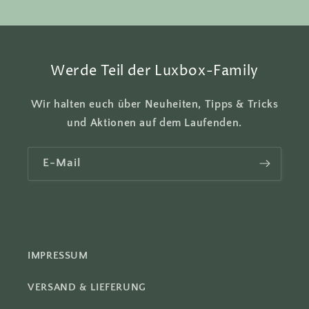
e
r
I
n
Werde Teil der Luxbox-Family
h
a
Wir halten euch über Neuheiten, Tipps & Tricks
l
und Aktionen auf dem Laufenden.
t
E-Mail
IMPRESSUM
VERSAND & LIEFERUNG