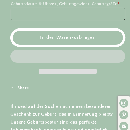
Geburtsdatum & Uhrzeit, Geburtsgewicht, Geburtsgröße
*
Geburtsposter
Geburtsposter
Waldtiere
Waldtiere
-
-
Hase
Hase
in
in
Blumenwiese
Blumenwiese
In den Warenkorb legen
-
-
Das
Das
perfekte
perfekte
Geschenk
Geschenk
zur
zur
Geburt
Geburt
Share
Ihr seid auf der Suche nach einem besonderen
Geschenk zur Geburt, das in Erinnerung bleibt?
Unsere Geburtsposter sind das perfekte