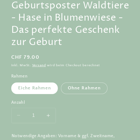
Geburtsposter Waldtiere
- Hase in Blumenwiese -
Das perfekte Geschenk
zur Geburt
Normaler
CHF 79.00
Preis
inkl. MwSt.
Versand
wird beim Checkout berechnet
Rahmen
Eiche Rahmen
Ohne Rahmen
Anzahl
Verringere
Erhöhe
die
die
Menge
Menge
Notwendige Angaben: Vorname & ggf. Zweitname,
für
für