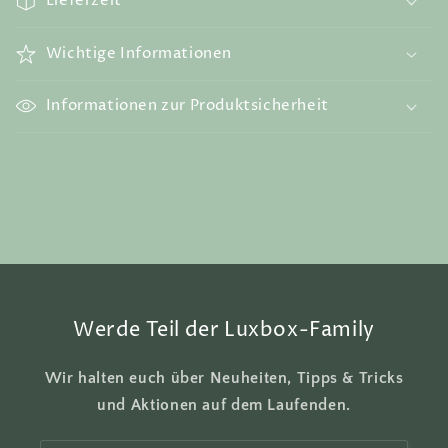
Lieferzeit
n
k
Wichtige Informationen
l
a
Informationen zur Produktsicherheit
p
p
b
a
r
e
r
I
n
Werde Teil der Luxbox-Family
h
a
Wir halten euch über Neuheiten, Tipps & Tricks
l
und Aktionen auf dem Laufenden.
t