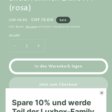
(rosa)
Normaler
Verkaufspreis
CHF 15.00
CHF 19.95
Sale
Preis
inkl. MwSt.
Versand
wird beim Checkout berechnet
Anzahl
Verringere
Erhöhe
die
die
Menge
Menge
für
für
In den Warenkorb legen
Posterleiste
Posterleiste
Magnet
Magnet
-
-
Jetzt zum Checkout
Bilderrahmen
Bilderrahmen
Eiche
Eiche
A4
A4
(rosa)
(rosa)
Share