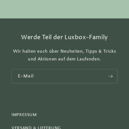
r
e
r
I
n
Werde Teil der Luxbox-Family
h
a
Wir halten euch über Neuheiten, Tipps & Tricks
l
und Aktionen auf dem Laufenden.
t
E-Mail
IMPRESSUM
VERSAND & LIEFERUNG