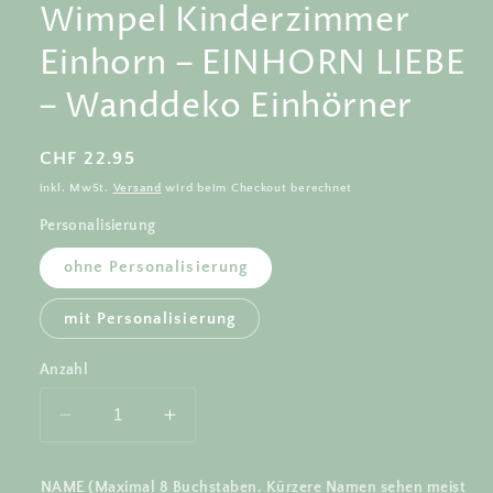
Wimpel Kinderzimmer
Einhorn – EINHORN LIEBE
– Wanddeko Einhörner
Normaler
CHF 22.95
Preis
inkl. MwSt.
Versand
wird beim Checkout berechnet
Personalisierung
ohne Personalisierung
mit Personalisierung
Anzahl
Verringere
Erhöhe
die
die
Menge
Menge
NAME (Maximal 8 Buchstaben. Kürzere Namen sehen meist