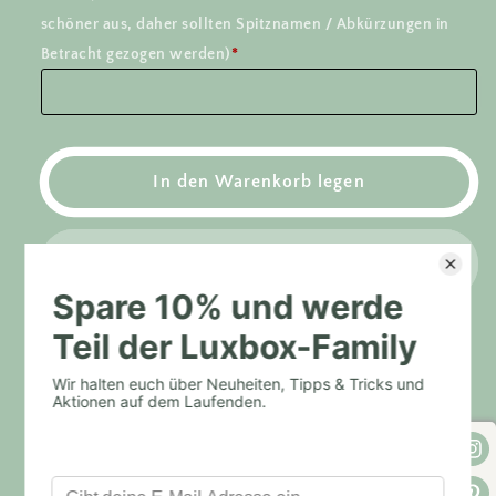
für
für
schöner aus, daher sollten Spitznamen / Abkürzungen in
Wimpel
Wimpel
Kinderzimmer
Kinderzimmer
Betracht gezogen werden)
*
Einhorn
Einhorn
–
–
EINHORN
EINHORN
LIEBE
LIEBE
–
–
In den Warenkorb legen
Wanddeko
Wanddeko
Einhörner
Einhörner
Jetzt zum Checkout
Share
Ihr seid auf der Suche nach hochwertiger
Kinderzimmerdeko für eure kleinen Einhorn Fans?