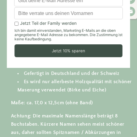
Mit unseren Wimpeln habt ihr die perfekten Einhorn
Deko für euer Einhorn Kinderzimmer.
Besonders auch als Einhorn Wanddeko im
Kinderzimmer oder aber als Dekoidee für den
Einhornkindergeburtstag geeignet.
Besondere Haptik durch einzelne, hervorstehende
Details.
Gefertigt in Deutschland und der Schweiz
Es wird nur allerbeste Holzqualität mit schöner
Maserung verwendet (Birke und Eiche)
Maße: ca. 17,0 x 12,5cm (ohne Band)
Achtung: Die maximale Namenslänge beträgt 8
Buchstaben. Kürzere Namen sehen meist schöner
aus, daher sollten Spitznamen / Abkürzungen in