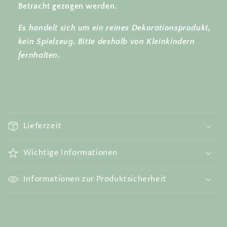
Betracht gezogen werden.
Es handelt sich um ein reines Dekorationsprodukt,
kein Spielzeug. Bitte deshalb von Kleinkindern
fernhalten.
E
i
Lieferzeit
n
k
Wichtige Informationen
l
a
Informationen zur Produktsicherheit
p
p
b
a