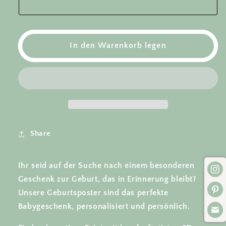
BIENCHEN
BIENCHEN
-
-
Bienen
Bienen
auf
auf
Blumenwiese
Blumenwiese
In den Warenkorb legen
(hochkant)
(hochkant)
Share
Ihr seid auf der Suche nach einem besonderen
Geschenk zur Geburt, das in Erinnerung bleibt?
Unsere Geburtsposter sind das perfekte
Babygeschenk, personalisiert und persönlich.