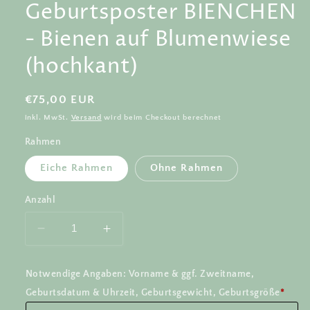
Geburtsposter BIENCHEN
- Bienen auf Blumenwiese
(hochkant)
Normaler
€75,00 EUR
Preis
inkl. MwSt.
Versand
wird beim Checkout berechnet
Rahmen
Eiche Rahmen
Ohne Rahmen
Anzahl
Verringere
Erhöhe
die
die
Menge
Menge
Notwendige Angaben: Vorname & ggf. Zweitname,
für
für
Geburtsdatum & Uhrzeit, Geburtsgewicht, Geburtsgröße
*
Geburtsposter
Geburtsposter