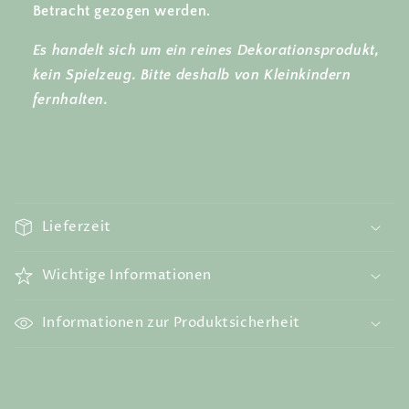
Betracht gezogen werden.
Es handelt sich um ein reines Dekorationsprodukt,
kein Spielzeug. Bitte deshalb von Kleinkindern
fernhalten.
E
i
Lieferzeit
n
k
Wichtige Informationen
l
a
Informationen zur Produktsicherheit
p
p
b
a