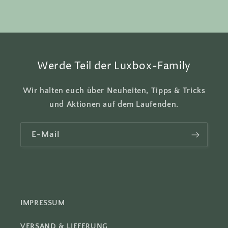
r
e
r
I
n
Werde Teil der Luxbox-Family
h
a
Wir halten euch über Neuheiten, Tipps & Tricks
l
und Aktionen auf dem Laufenden.
t
E-Mail
IMPRESSUM
VERSAND & LIEFERUNG