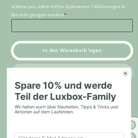
für
für
schöner aus, daher sollten Spitznamen / Abkürzungen in
Wimpel
Wimpel
Kinderzimmer
Kinderzimmer
Betracht gezogen werden)
*
Einhorn
Einhorn
–
–
EINHORN
EINHORN
LIEBE
LIEBE
–
–
In den Warenkorb legen
Wanddeko
Wanddeko
Einhörner
Einhörner
Jetzt zum Checkout
Share
Ihr seid auf der Suche nach hochwertiger
Kinderzimmerdeko für eure kleinen Einhorn Fans?