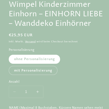
Wimpel Kinderzimmer
Einhorn – EINHORN LIEBE
– Wanddeko Einhörner
Normaler
€25,95 EUR
Preis
inkl. MwSt.
Versand
wird beim Checkout berechnet
Personalisierung
ohne Personalisierung
mit Personalisierung
Anzahl
Verringere
Erhöhe
die
die
Menge
Menge
NAME (Maximal 8 Buchstaben. Kürzere Namen sehen meist