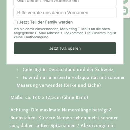
Mit unseren Wimpeln habt ihr die perfekten Einhorn
Deko für euer Einhorn Kinderzimmer.
Besonders auch als Einhorn Wanddeko im
Kinderzimmer oder aber als Dekoidee für den
Einhornkindergeburtstag geeignet.
Besondere Haptik durch einzelne, hervorstehende
Details.
Gefertigt in Deutschland und der Schweiz
Es wird nur allerbeste Holzqualität mit schöner
Maserung verwendet (Birke und Eiche)
Maße: ca. 17,0 x 12,5cm (ohne Band)
Achtung: Die maximale Namenslänge beträgt 8
Buchstaben. Kürzere Namen sehen meist schöner
aus, daher sollten Spitznamen / Abkürzungen in